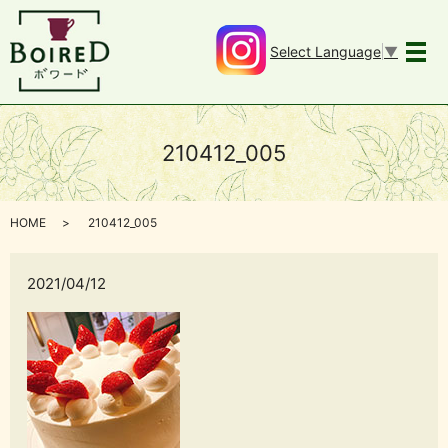
Select Language
▼
メ
210412_005
HOME
210412_005
2021/04/12