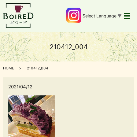
Select Language
▼
メ
210412_004
HOME
210412_004
2021/04/12