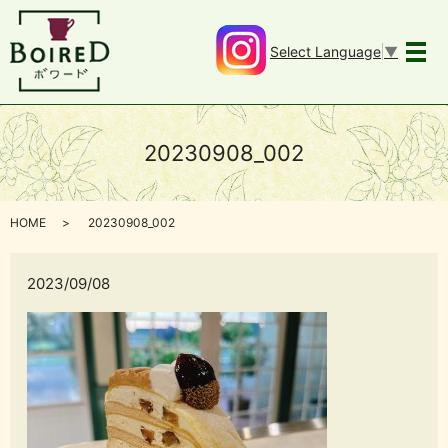
Select Language
▼
メ
20230908_002
HOME
20230908_002
2023/09/08