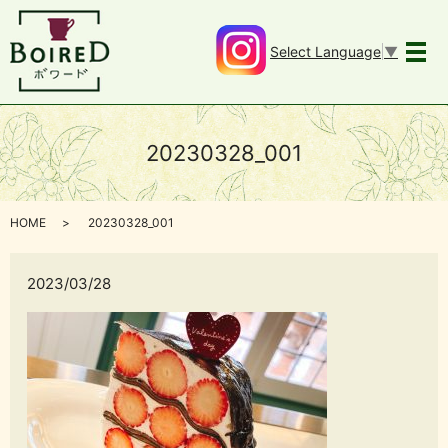
Select Language
▼
メ
20230328_001
HOME
20230328_001
2023/03/28