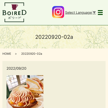
Select Language
▼
メ
20220920-02a
HOME
20220920-02a
2022/09/20