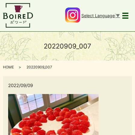
Select Language
▼
メ
20220909_007
HOME
20220909_007
2022/09/09