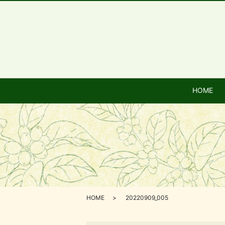
HOME
HOME
20220909_005