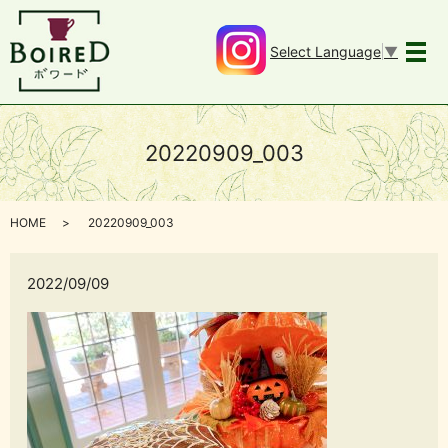
Select Language
▼
メ
20220909_003
HOME
20220909_003
2022/09/09