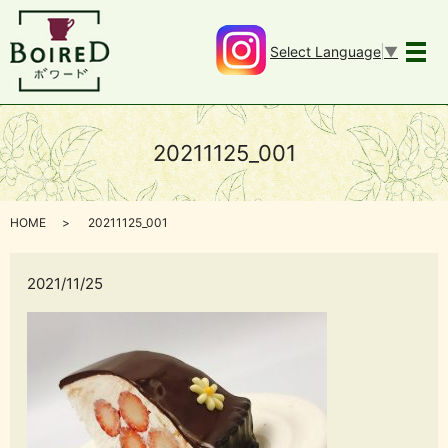
Select Language
▼
メ
20211125_001
HOME
20211125_001
2021/11/25