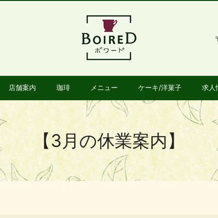
店舗案内
珈琲
メニュー
ケーキ/洋菓子
求人
【3月の休業案内】