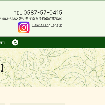
0587-57-0415
TEL
〒483-8382 愛知県江南市後飛保町薬師80
Select Language
▼
情報
search
せ】