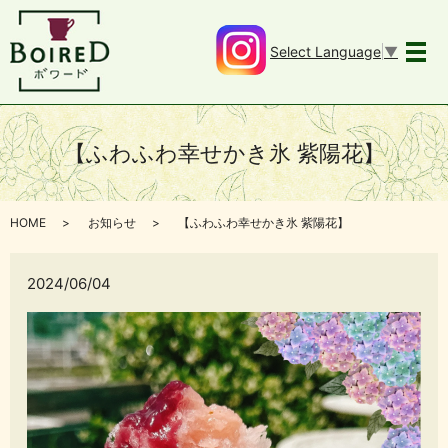
Select Language
▼
メ
【ふわふわ幸せかき氷 紫陽花】
HOME
お知らせ
【ふわふわ幸せかき氷 紫陽花】
2024/06/04