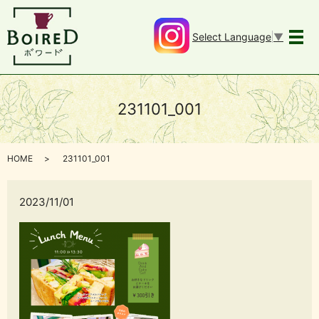
Select Language
▼
メ
231101_001
HOME
231101_001
2023/11/01